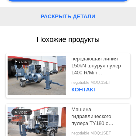
POLICY
РАСКРЫТЬ ДЕТАЛИ
Похожие продукты
передающая линия
150kN шнуруя пулер
1400 R/Min
оборудования
negotiable MOQ:1SET
гидравлический
КОНТАКТ
Машина
гидравлического
пулера TY180 с
Cummins Engine для
negotiable MOQ:1SET