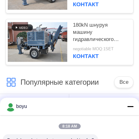
надземной линии
КОНТАКТ
180kN шнуруя
машину
гидравлического
пулера оборудования
negotiable MOQ:1SET
для передающей
КОНТАКТ
линии
Популярные категории
Все
передающая линия
Надземная линия
boyu
шнуруя
шнуруя
оборудование
оборудование
8:18 AM
напряжение шнуруя
Анти- веревочка