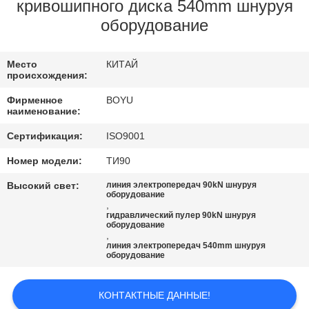
КАЧЕСТВА
кривошипного диска 540mm шнуруя
оборудование
СВЯЖИТЕСЬ
Место
КИТАЙ
МЫ
происхождения:
Фирменное
BOYU
НОВОСТИ
наименование:
Сертификация:
ISO9001
СПРОСИТЕ
Номер модели:
ТИ90
ЦИТАТУ
Высокий свет:
линия электропередач 90kN шнуруя
оборудование
,
гидравлический пулер 90kN шнуруя
КАРТА
оборудование
,
САЙТА
линия электропередач 540mm шнуруя
оборудование
PRIVACY
КОНТАКТНЫЕ ДАННЫЕ!